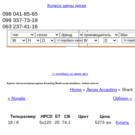
Колесо шины диски
098 041-85-65
099 337-73-19
063 237-41-16
>> подобрать по марке авто
Купить литые колесные диски Arcasting Shark на автомобиль - koleco.com.ua
Home
»
Диски Arcasting
»
Shark
« Novalis
Oblivion »
Типоразмер
HPCD
ET
CB
Цвет
Цена
18 / 8
5x120
20
74,1
5273
Купить
грн