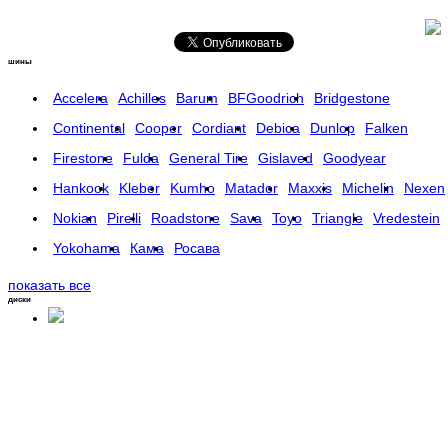
шины
Accelera
Achilles
Barum
BFGoodrich
Bridgestone
Continental
Cooper
Cordiant
Debica
Dunlop
Falken
Firestone
Fulda
General Tire
Gislaved
Goodyear
Hankook
Kleber
Kumho
Matador
Maxxis
Michelin
Nexen
Nokian
Pirelli
Roadstone
Sava
Toyo
Triangle
Vredestein
Yokohama
Кама
Росава
показать все
диски