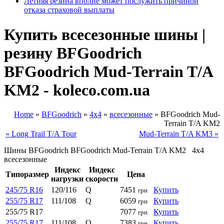
Летняя резина вполне может послужить причиной
отказа страховой выплаты
Купить всесезонные шины |
резину BFGoodrich
BFGoodrich Mud-Terrain T/A
KM2 - koleco.com.ua
Home
»
BFGoodrich
»
4x4
»
всесезонные
»
BFGoodrich Mud-
Terrain T/A KM2
« Long Trail T/A Tour
Mud-Terrain T/A KM3 »
Шины BFGoodrich BFGoodrich Mud-Terrain T/A KM2 4x4
всесезонные
Индекс
Индекс
Типоразмер
Цена
нагрузки
скорости
245/75 R16
120/116
Q
7451
Купить
грн
255/75 R17
111/108
Q
6059
Купить
грн
255/75 R17
7077
Купить
грн
255/75 R17
111/108
Q
7383
Купить
грн