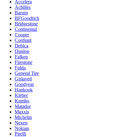
Accelera
Achilles
Barum
BFGoodrich
Bridgestone
Continental
Cooper
Cordiant
Debica
Dunlop
Falken
Firestone
Fulda
General Tire
Gislaved
Goodyear
Hankook
Kleber
Kumho
Matador
Maxxis
Michelin
Nexen
Nokian
Pirelli