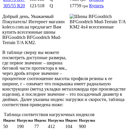
305/55 R20
121/118
Q
17759
Купить
грн
Добрый день, Уважаемый
Покупатель! Интернет магазин
koleco.com.ua предлагает Вам
купить всесезонные шины
BFGoodrich BFGoodrich Mud-
Terrain T/A KM2.
В таблице сверху вы можете
посмотреть доступные размеры,
где первое значение – ширина
беговой части протектора в мм.,
через дробь второе значение –
процентное соотношение высоты профиля резины к ее
ширине, r – означает что покрышка имеет радиальную
конструкцию (метод укладки металлокорда при производстве
изделия), и последнее значение – это посадочный диаметр в
дюймах. Далее указаны индекс нагрузки и скорости, таблица
соответствия приведена ниже:
Таблица соответствия нагрузочных индексов
Индекс
Нагрузка
Индекс
Нагрузка
Индекс
Нагрузка
50
190
77
412
104
900