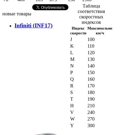
Таблица
соответствия
новые товары
скоростных
индексов
Infiniti (INF17)
Индекс
Максимально
скорости
км/ч
J
100
K
110
L
120
M
130
N
140
P
150
Q
160
R
170
S
180
T
190
H
210
V
240
W
270
Y
300