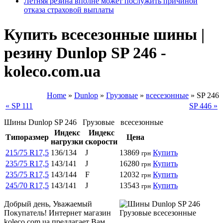
Летняя резина вполне может послужить причиной
отказа страховой выплаты
Купить всесезонные шины |
резину Dunlop SP 246 -
koleco.com.ua
Home
»
Dunlop
»
Грузовые
»
всесезонные
»
SP 246
« SP 111
SP 446 »
Шины Dunlop SP 246 Грузовые всесезонные
Индекс
Индекс
Типоразмер
Цена
нагрузки
скорости
215/75 R17,5
136/134
J
13869
Купить
грн
235/75 R17,5
143/141
J
16280
Купить
грн
235/75 R17,5
143/144
F
12032
Купить
грн
245/70 R17,5
143/141
J
13543
Купить
грн
Добрый день, Уважаемый
Покупатель! Интернет магазин
koleco.com.ua предлагает Вам