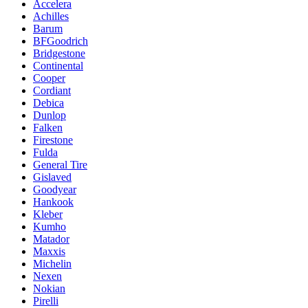
Accelera
Achilles
Barum
BFGoodrich
Bridgestone
Continental
Cooper
Cordiant
Debica
Dunlop
Falken
Firestone
Fulda
General Tire
Gislaved
Goodyear
Hankook
Kleber
Kumho
Matador
Maxxis
Michelin
Nexen
Nokian
Pirelli