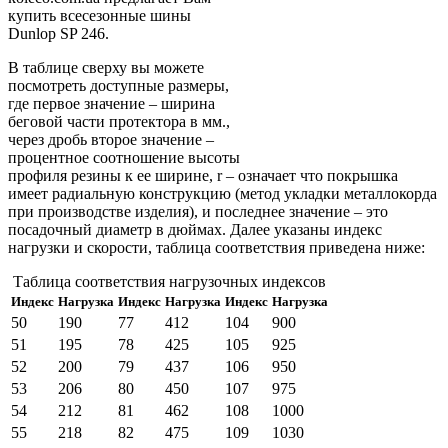
купить всесезонные шины
Dunlop SP 246.
В таблице сверху вы можете
посмотреть доступные размеры,
где первое значение – ширина
беговой части протектора в мм.,
через дробь второе значение –
процентное соотношение высоты
профиля резины к ее ширине, r – означает что покрышка
имеет радиальную конструкцию (метод укладки металлокорда
при производстве изделия), и последнее значение – это
посадочный диаметр в дюймах. Далее указаны индекс
нагрузки и скорости, таблица соответствия приведена ниже:
Таблица соответствия нагрузочных индексов
Индекс
Нагрузка
Индекс
Нагрузка
Индекс
Нагрузка
50
190
77
412
104
900
51
195
78
425
105
925
52
200
79
437
106
950
53
206
80
450
107
975
54
212
81
462
108
1000
55
218
82
475
109
1030