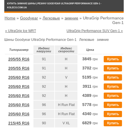
КУПИТЬ ЗИМНИЕ ШИНЫ | РЕЗИНУ GOODYEAR ULTRAGRIP PERFORMANCE GEN-1 -
KOLECO.COM.UA
Home
»
Goodyear
»
Легковые
»
зимние
»
UltraGrip Performance
Gen-1
« UltraGrip Ice WRT
UltraGrip Performance SUV Gen-1 »
Шины Goodyear UltraGrip Performance Gen-1 Легковые зимние
Индекс
Индекс
Типоразмер
Цена
нагрузки
скорости
3845
205/55 R16
91
H
грн
Купить
3702
205/55 R16
91
H
грн
Купить
5195
205/60 R16
92
V
грн
Купить
3911
205/60 R16
92
H
грн
Купить
4389
205/60 R16
92
H
грн
Купить
5778
205/60 R16
96
H Run Flat
грн
Купить
4340
205/60 R16
96
H Run Flat
грн
Купить
6829
215/45 R16
90
V XL
грн
Купить