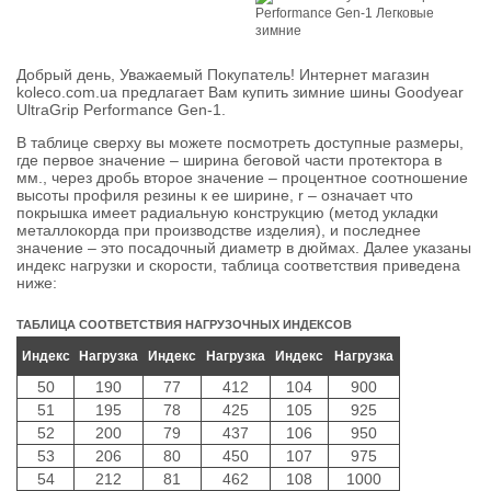
Добрый день, Уважаемый Покупатель! Интернет магазин
koleco.com.ua предлагает Вам купить зимние шины Goodyear
UltraGrip Performance Gen-1.
В таблице сверху вы можете посмотреть доступные размеры,
где первое значение – ширина беговой части протектора в
мм., через дробь второе значение – процентное соотношение
высоты профиля резины к ее ширине, r – означает что
покрышка имеет радиальную конструкцию (метод укладки
металлокорда при производстве изделия), и последнее
значение – это посадочный диаметр в дюймах. Далее указаны
индекс нагрузки и скорости, таблица соответствия приведена
ниже:
ТАБЛИЦА СООТВЕТСТВИЯ НАГРУЗОЧНЫХ ИНДЕКСОВ
Индекс
Нагрузка
Индекс
Нагрузка
Индекс
Нагрузка
50
190
77
412
104
900
51
195
78
425
105
925
52
200
79
437
106
950
53
206
80
450
107
975
54
212
81
462
108
1000