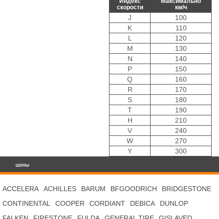
Индекс
Максимально
скорости
км/ч
J
100
K
110
L
120
M
130
N
140
P
150
Q
160
R
170
S
180
T
190
H
210
V
240
W
270
Y
300
ШИНЫ
ACCELERA
ACHILLES
BARUM
BFGOODRICH
BRIDGESTONE
CONTINENTAL
COOPER
CORDIANT
DEBICA
DUNLOP
FALKEN
FIRESTONE
FULDA
GENERAL TIRE
GISLAVED