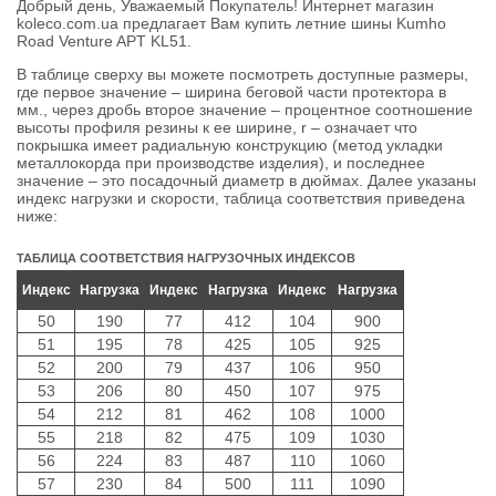
Добрый день, Уважаемый Покупатель! Интернет магазин
koleco.com.ua предлагает Вам купить летние шины Kumho
Road Venture APT KL51.
В таблице сверху вы можете посмотреть доступные размеры,
где первое значение – ширина беговой части протектора в
мм., через дробь второе значение – процентное соотношение
высоты профиля резины к ее ширине, r – означает что
покрышка имеет радиальную конструкцию (метод укладки
металлокорда при производстве изделия), и последнее
значение – это посадочный диаметр в дюймах. Далее указаны
индекс нагрузки и скорости, таблица соответствия приведена
ниже:
ТАБЛИЦА СООТВЕТСТВИЯ НАГРУЗОЧНЫХ ИНДЕКСОВ
Индекс
Нагрузка
Индекс
Нагрузка
Индекс
Нагрузка
50
190
77
412
104
900
51
195
78
425
105
925
52
200
79
437
106
950
53
206
80
450
107
975
54
212
81
462
108
1000
55
218
82
475
109
1030
56
224
83
487
110
1060
57
230
84
500
111
1090