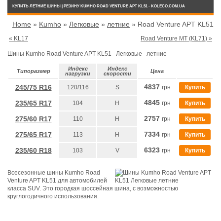
КУПИТЬ ЛЕТНИЕ ШИНЫ | РЕЗИНУ KUMHO ROAD VENTURE APT KL51 - KOLECO.COM.UA
Home
»
Kumho
»
Легковые
»
летние
»
Road Venture APT KL51
« KL17
Road Venture MT (KL71) »
Шины Kumho Road Venture APT KL51 Легковые летние
Индекс
Индекс
Типоразмер
Цена
нагрузки
скорости
4837
245/75 R16
120/116
S
грн
Купить
4845
235/65 R17
104
H
грн
Купить
2757
275/60 R17
110
H
грн
Купить
7334
275/65 R17
113
H
грн
Купить
6323
235/60 R18
103
V
грн
Купить
Всесезонные шины Kumho Road
Venture APT KL51 для автомобилей
класса SUV. Это городкая шоссейная шина, с возможностью
круглогодичного использования.