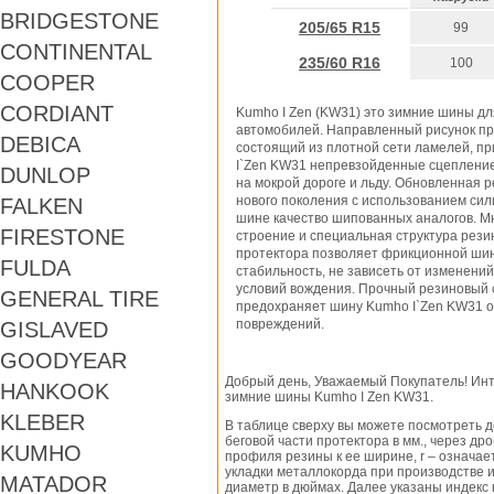
BRIDGESTONE
205/65 R15
99
CONTINENTAL
235/60 R16
100
COOPER
CORDIANT
Kumho I Zen (KW31) это зимние шины дл
автомобилей. Направленный рисунок пр
DEBICA
состоящий из плотной сети ламелей, п
I`Zen KW31 непревзойденные сцепление
DUNLOP
на мокрой дороге и льду. Обновленная 
нового поколения с использованием сил
FALKEN
шине качество шипованных аналогов. М
FIRESTONE
строение и специальная структура рези
протектора позволяет фрикционной ши
FULDA
стабильность, не зависеть от изменени
условий вождения. Прочный резиновый 
GENERAL TIRE
предохраняет шину Kumho I`Zen KW31 
повреждений.
GISLAVED
GOODYEAR
Добрый день, Уважаемый Покупатель! Инт
HANKOOK
зимние шины Kumho I Zen KW31.
KLEBER
В таблице сверху вы можете посмотреть 
беговой части протектора в мм., через д
KUMHO
профиля резины к ее ширине, r – означа
укладки металлокорда при производстве и
MATADOR
диаметр в дюймах. Далее указаны индекс 