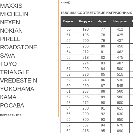
ниже:
MAXXIS
MICHELIN
ТАБЛИЦА СООТВЕТСТВИЯ НАГРУЗОЧНЫХ
NEXEN
Индекс
Нагрузка
Индекс
Нагрузка
NOKIAN
50
190
77
412
51
195
78
425
PIRELLI
52
200
79
437
ROADSTONE
53
206
80
450
54
212
81
462
SAVA
55
218
82
475
TOYO
56
224
83
487
57
230
84
500
TRIANGLE
58
236
85
515
VREDESTEIN
59
243
86
530
60
260
87
545
YOKOHAMA
61
257
88
560
КАМА
62
265
89
580
63
272
90
600
РОСАВА
64
280
91
615
65
290
92
630
показать все
66
300
93
650
67
307
94
670
68
315
95
690