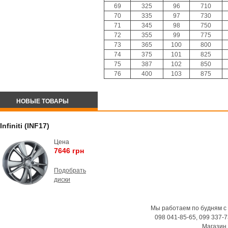
69
325
96
710
70
335
97
730
71
345
98
750
72
355
99
775
73
365
100
800
74
375
101
825
75
387
102
850
76
400
103
875
НОВЫЕ ТОВАРЫ
Infiniti (INF17)
Цена
7646 грн
Подобрать
диски
Мы работаем по будням с 9:
098 041-85-65, 099 337-7
Магазин