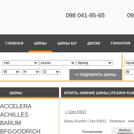
098 041-85-65
09
ГЛАВНАЯ
ШИНЫ
ШИНЫ Б/У
ДИСКИ
ГАРАНТИЯ
ШИНЫ
КУПИТЬ ЗИМНИЕ ШИНЫ | РЕЗИНУ KUM
ACCELERA
« I Zen KW27
ACHILLES
Шины Kumho I Zen KW31 Легковые зи
BARUM
BFGOODRICH
Индекс
Типоразмер
нагрузки