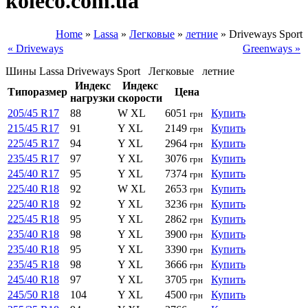
koleco.com.ua
Home
»
Lassa
»
Легковые
»
летние
»
Driveways Sport
« Driveways
Greenways »
Шины Lassa Driveways Sport Легковые летние
Индекс
Индекс
Типоразмер
Цена
нагрузки
скорости
205/45 R17
88
W XL
6051
Купить
грн
215/45 R17
91
Y XL
2149
Купить
грн
225/45 R17
94
Y XL
2964
Купить
грн
235/45 R17
97
Y XL
3076
Купить
грн
245/40 R17
95
Y XL
7374
Купить
грн
225/40 R18
92
W XL
2653
Купить
грн
225/40 R18
92
Y XL
3236
Купить
грн
225/45 R18
95
Y XL
2862
Купить
грн
235/40 R18
98
Y XL
3900
Купить
грн
235/40 R18
95
Y XL
3390
Купить
грн
235/45 R18
98
Y XL
3666
Купить
грн
245/40 R18
97
Y XL
3705
Купить
грн
245/50 R18
104
Y XL
4500
Купить
грн