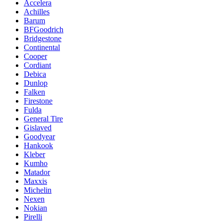
Accelera
Achilles
Barum
BFGoodrich
Bridgestone
Continental
Cooper
Cordiant
Debica
Dunlop
Falken
Firestone
Fulda
General Tire
Gislaved
Goodyear
Hankook
Kleber
Kumho
Matador
Maxxis
Michelin
Nexen
Nokian
Pirelli