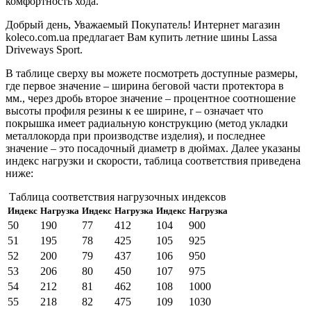
комфортность хода.
Добрый день, Уважаемый Покупатель! Интернет магазин
koleco.com.ua предлагает Вам купить летние шины Lassa
Driveways Sport.
В таблице сверху вы можете посмотреть доступные размеры,
где первое значение – ширина беговой части протектора в
мм., через дробь второе значение – процентное соотношение
высоты профиля резины к ее ширине, r – означает что
покрышка имеет радиальную конструкцию (метод укладки
металлокорда при производстве изделия), и последнее
значение – это посадочный диаметр в дюймах. Далее указаны
индекс нагрузки и скорости, таблица соответствия приведена
ниже:
Таблица соответствия нагрузочных индексов
Индекс
Нагрузка
Индекс
Нагрузка
Индекс
Нагрузка
50
190
77
412
104
900
51
195
78
425
105
925
52
200
79
437
106
950
53
206
80
450
107
975
54
212
81
462
108
1000
55
218
82
475
109
1030