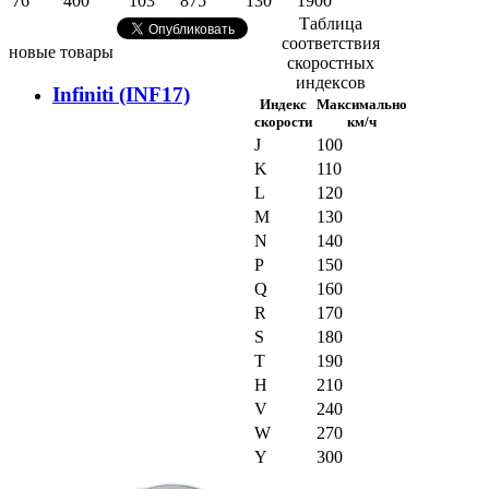
76
400
103
875
130
1900
Таблица
соответствия
новые товары
скоростных
индексов
Infiniti (INF17)
Индекс
Максимально
скорости
км/ч
J
100
K
110
L
120
M
130
N
140
P
150
Q
160
R
170
S
180
T
190
H
210
V
240
W
270
Y
300