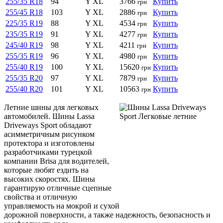
255/35 R18
94
Y XL
3766
Купить
грн
255/45 R18
103
Y XL
2886
Купить
грн
225/35 R19
88
Y XL
4534
Купить
грн
235/35 R19
91
Y XL
4277
Купить
грн
245/40 R19
98
Y XL
4211
Купить
грн
255/35 R19
96
Y XL
4980
Купить
грн
255/40 R19
100
Y XL
15620
Купить
грн
255/35 R20
97
Y XL
7879
Купить
грн
255/40 R20
101
Y XL
10563
Купить
грн
Летние шины для легковых
автомобилей. Шины Lassa
Driveways Sport обладают
асимметричным рисунком
протектора и изготовлены
разработчиками турецкой
компании Brisa для водителей,
которые любят ездить на
высоких скоростях. Шины
гарантирую отличные сцепные
свойства и отличную
управляемость на мокрой и сухой
дорожной поверхности, а также надежность, безопасность и