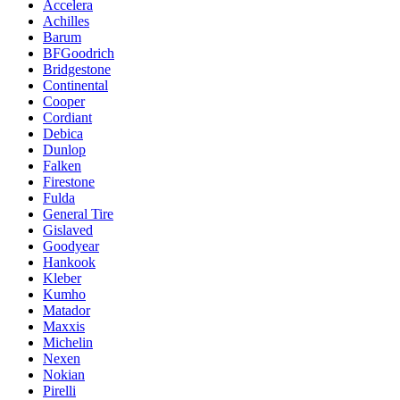
Accelera
Achilles
Barum
BFGoodrich
Bridgestone
Continental
Cooper
Cordiant
Debica
Dunlop
Falken
Firestone
Fulda
General Tire
Gislaved
Goodyear
Hankook
Kleber
Kumho
Matador
Maxxis
Michelin
Nexen
Nokian
Pirelli