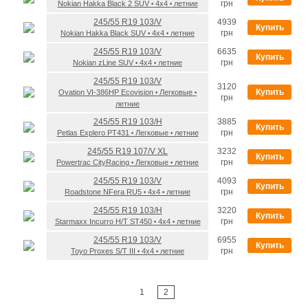
грн
Nokian Hakka Black 2 SUV
4x4
летние
•
•
245/55 R19 103/V
4939
Купить
грн
Nokian Hakka Black SUV
4x4
летние
•
•
245/55 R19 103/V
6635
Купить
грн
Nokian zLine SUV
4x4
летние
•
•
245/55 R19 103/V
3120
Купить
Ovation VI-386HP Ecovision
Легковые
•
•
грн
летние
245/55 R19 103/H
3885
Купить
грн
Petlas Explero PT431
Легковые
летние
•
•
245/55 R19 107/V XL
3232
Купить
грн
Powertrac CityRacing
Легковые
летние
•
•
245/55 R19 103/V
4093
Купить
грн
Roadstone NFera RU5
4x4
летние
•
•
245/55 R19 103/H
3220
Купить
грн
Starmaxx Incurro H/T ST450
4x4
летние
•
•
245/55 R19 103/V
6955
Купить
грн
Toyo Proxes S/T III
4x4
летние
•
•
1
2