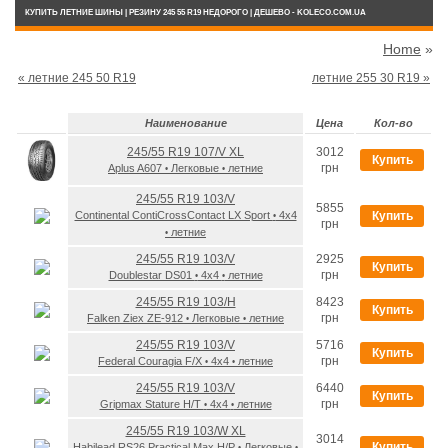
КУПИТЬ ЛЕТНИЕ ШИНЫ | РЕЗИНУ 245 55 R19 НЕДОРОГО | ДЕШЕВО - KOLECO.COM.UA
Home
»
« летние 245 50 R19
летние 255 30 R19 »
Наименование
Цена
Кол-во
245/55 R19 107/V XL
3012
Купить
грн
Aplus A607
Легковые
летние
•
•
245/55 R19 103/V
5855
Continental ContiCrossContact LX Sport
4x4
Купить
•
грн
летние
•
245/55 R19 103/V
2925
Купить
грн
Doublestar DS01
4x4
летние
•
•
245/55 R19 103/H
8423
Купить
грн
Falken Ziex ZE-912
Легковые
летние
•
•
245/55 R19 103/V
5716
Купить
грн
Federal Couragia F/X
4x4
летние
•
•
245/55 R19 103/V
6440
Купить
грн
Gripmax Stature H/T
4x4
летние
•
•
245/55 R19 103/W XL
3014
Купить
Habilead RS26 Practical Max H/P
Легковые