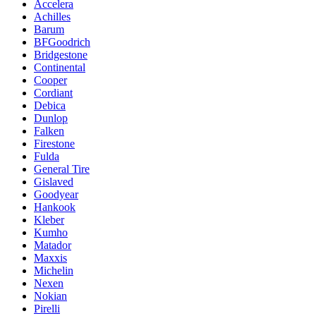
Accelera
Achilles
Barum
BFGoodrich
Bridgestone
Continental
Cooper
Cordiant
Debica
Dunlop
Falken
Firestone
Fulda
General Tire
Gislaved
Goodyear
Hankook
Kleber
Kumho
Matador
Maxxis
Michelin
Nexen
Nokian
Pirelli