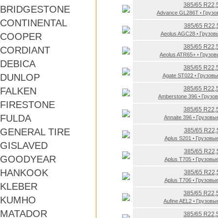
385/65 R22,
BRIDGESTONE
Advance GL286T
Грузо
•
CONTINENTAL
385/65 R22,
Aeolus AGC28
Грузов
COOPER
•
385/65 R22,
CORDIANT
Aeolus ATR65+
Грузо
•
DEBICA
385/65 R22,
DUNLOP
Agate ST022
Грузов
•
385/65 R22,
FALKEN
Amberstone 396
Грузо
•
FIRESTONE
385/65 R22,
FULDA
Annaite 396
Грузовы
•
GENERAL TIRE
385/65 R22,
Aplus S201
Грузовы
•
GISLAVED
385/65 R22,
GOODYEAR
Aplus T705
Грузовы
•
HANKOOK
385/65 R22,
Aplus T706
Грузовы
•
KLEBER
385/65 R22,
KUMHO
Aufine AEL2
Грузовы
•
MATADOR
385/65 R22,