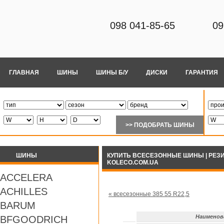
098 041-85-65
09
ГЛАВНАЯ
ШИНЫ
ШИНЫ Б/У
ДИСКИ
ГАРАНТИЯ
ШИНЫ
КУПИТЬ ВСЕСЕЗОННЫЕ ШИНЫ | РЕЗИНУ
KOLECO.COM.UA
ACCELERA
ACHILLES
« всесезонные 385 55 R22,5
BARUM
Наименов
BFGOODRICH