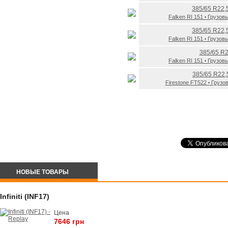
385/65 R22,
Falken RI 151
Грузов
•
385/65 R22,
Falken RI 151
Грузов
•
385/65 R2
Falken RI 151
Грузов
•
385/65 R22,
Firestone FT522
Грузо
•
НОВЫЕ ТОВАРЫ
Infiniti (INF17)
Цена
7646 грн