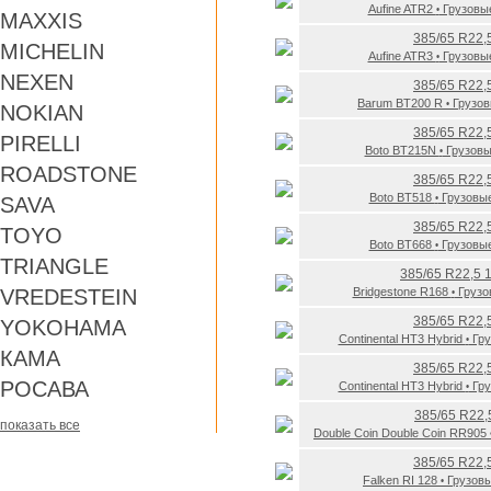
Aufine ATR2
Грузовы
•
MAXXIS
385/65 R22,
MICHELIN
Aufine ATR3
Грузовы
•
NEXEN
385/65 R22,
Barum BT200 R
Грузо
•
NOKIAN
385/65 R22,
PIRELLI
Boto BT215N
Грузов
•
ROADSTONE
385/65 R22,
Boto BT518
Грузовы
SAVA
•
385/65 R22,
TOYO
Boto BT668
Грузовы
•
TRIANGLE
385/65 R22,5 
VREDESTEIN
Bridgestone R168
Груз
•
385/65 R22,
YOKOHAMA
Continental HT3 Hybrid
Гру
•
КАМА
385/65 R22,
РОСАВА
Continental HT3 Hybrid
Гру
•
385/65 R22,
показать все
Double Coin Double Coin RR905
385/65 R22,
Falken RI 128
Грузов
•