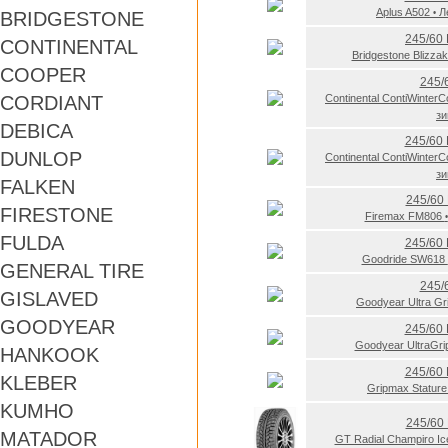
Aplus A502
Л
BRIDGESTONE
•
245/60
CONTINENTAL
Bridgestone Blizz
COOPER
245/
CORDIANT
Continental ContiWinter
з
DEBICA
245/60
DUNLOP
Continental ContiWinter
з
FALKEN
245/60
FIRESTONE
Firemax FM806
•
FULDA
245/60
Goodride SW618
GENERAL TIRE
245/
GISLAVED
Goodyear Ultra G
GOODYEAR
245/60
Goodyear UltraGr
HANKOOK
245/60
KLEBER
Gripmax Statur
KUMHO
245/60
MATADOR
GT Radial Champiro Ic