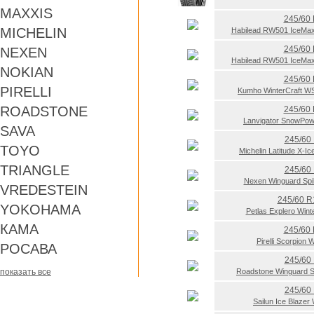
MAXXIS
245/60
MICHELIN
Habilead RW501 IceMa
245/60
NEXEN
Habilead RW501 IceMa
NOKIAN
245/60
PIRELLI
Kumho WinterCraft W
ROADSTONE
245/60
Lanvigator SnowPo
SAVA
245/60
TOYO
Michelin Latitude X-I
TRIANGLE
245/60
Nexen Winguard Sp
VREDESTEIN
245/60 R
YOKOHAMA
Petlas Explero Win
КАМА
245/60
Pirelli Scorpion 
РОСАВА
245/60
показать все
Roadstone Winguard 
245/60
Sailun Ice Blaze