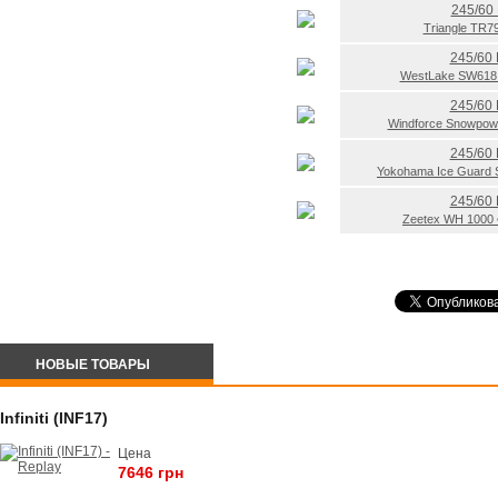
245/60
Triangle TR7
245/60
WestLake SW61
245/60
Windforce Snowpo
245/60
Yokohama Ice Guard
245/60
Zeetex WH 1000
НОВЫЕ ТОВАРЫ
Infiniti (INF17)
Цена
7646 грн