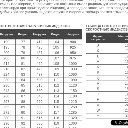
асти протектора в мм., через дробь второе значение – процентное соотношен
езины к ее ширине, r – означает что покрышка имеет радиальную конструкци
еталлокорда при производстве изделия), и последнее значение – это посадо
дюймах. Далее указаны индекс нагрузки и скорости, таблица соответствия пр
СООТВЕТСТВИЯ НАГРУЗОЧНЫХ ИНДЕКСОВ
ТАБЛИЦА СООТВЕТСТВИ
СКОРОСТНЫХ ИНДЕКСОВ
Нагрузка
Индекс
Нагрузка
Индекс
Нагрузка
Индекс
Макси
скорости
км
190
77
412
104
900
J
1
195
78
425
105
925
K
1
200
79
437
106
950
L
1
206
80
450
107
975
M
1
212
81
462
108
1000
N
1
218
82
475
109
1030
P
1
224
83
487
110
1060
Q
1
230
84
500
111
1090
R
1
236
85
515
112
1120
S
1
243
86
530
113
1150
T
1
260
87
545
114
1180
H
2
257
88
560
115
1215
V
2
265
89
580
116
1250
W
2
272
90
600
117
1285
Y
3
280
91
615
118
1320
290
92
630
119
1360