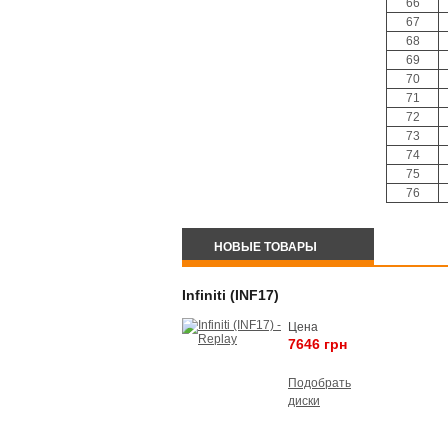
66
67
68
69
70
71
72
73
74
75
76
НОВЫЕ ТОВАРЫ
Infiniti (INF17)
Цена
7646 грн
Подобрать
диски