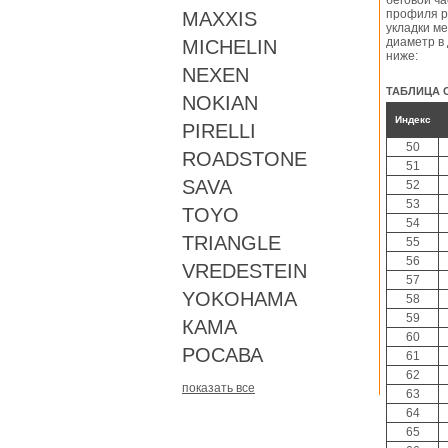
беговой ч
профиля р
MAXXIS
укладки м
диаметр в 
MICHELIN
ниже:
NEXEN
ТАБЛИЦА 
NOKIAN
Индекс
PIRELLI
50
ROADSTONE
51
SAVA
52
53
TOYO
54
TRIANGLE
55
56
VREDESTEIN
57
YOKOHAMA
58
59
КАМА
60
РОСАВА
61
62
показать все
63
64
65