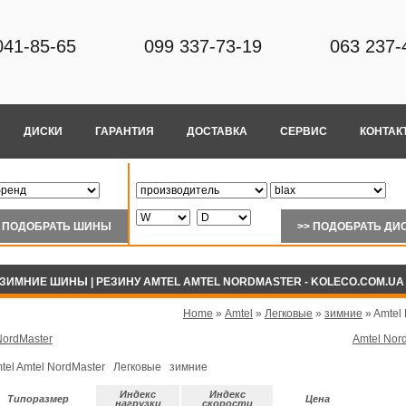
041-85-65
099 337-73-19
063 237-
ДИСКИ
ГАРАНТИЯ
ДОСТАВКА
СЕРВИС
КОНТАК
 ЗИМНИЕ ШИНЫ | РЕЗИНУ AMTEL AMTEL NORDMASTER - KOLECO.COM.UA
Home
»
Amtel
»
Легковые
»
зимние
»
Amtel
NordMaster
Amtel Nor
tel Amtel NordMaster Легковые зимние
Индекс
Индекс
Типоразмер
Цена
нагрузки
скорости