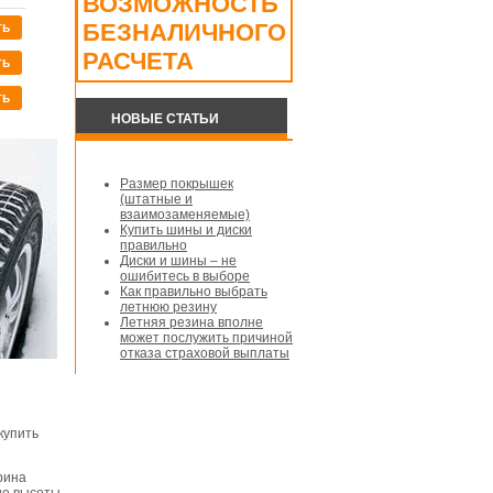
ВОЗМОЖНОСТЬ
БЕЗНАЛИЧНОГО
ть
РАСЧЕТА
ть
ть
НОВЫЕ СТАТЬИ
Размер покрышек
(штатные и
взаимозаменяемые)
Купить шины и диски
правильно
Диски и шины – не
ошибитесь в выборе
Как правильно выбрать
летнюю резину
Летняя резина вполне
может послужить причиной
отказа страховой выплаты
купить
рина