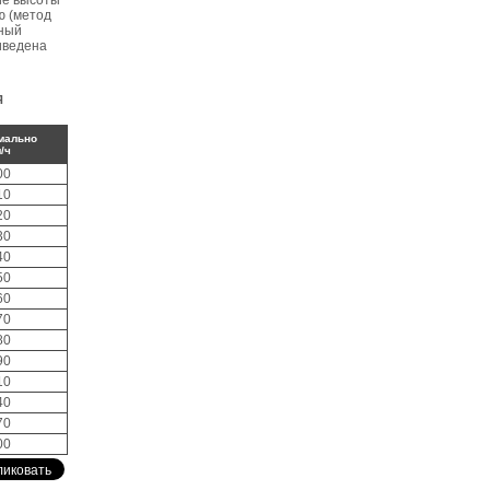
ие высоты
ю (метод
чный
иведена
Я
мально
/ч
00
10
20
30
40
50
60
70
80
90
10
40
70
00