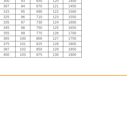
300
93
650
120
1400
307
94
670
121
1450
315
95
690
122
1500
325
96
710
123
1550
335
97
730
124
1600
345
98
750
125
1650
355
99
775
126
1700
365
100
800
127
1750
375
101
825
128
1800
387
102
850
129
1850
400
103
875
130
1900