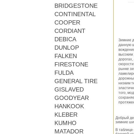
BRIDGESTONE
CONTINENTAL
COOPER
CORDIANT
DEBICA
Зимние д
данную ш
DUNLOP
вождени
высоким 
FALKEN
дорогах,
FIRESTONE
скорости
рынке зи
FULDA
ламелир
дорожным
GENERAL TIRE
низким т
эластичн
GISLAVED
того, мо
GOODYEAR
сохраняе
протяжен
HANKOOK
KLEBER
Добрый де
KUMHO
зимние шин
В таблице
MATADOR