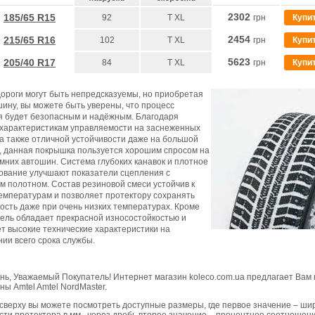
2302
185/65 R15
92
T XL
грн
Купи
2454
215/65 R16
102
T XL
грн
Купи
5623
205/40 R17
84
T XL
грн
Купи
ороги могут быть непредсказуемы, но приобретая
ину, вы можете быть уверены, что процесс
я будет безопасным и надёжным. Благодаря
характеристикам управляемости на заснеженных
 а также отличной устойчивости даже на большой
, данная покрышка пользуется хорошим спросом на
мних автошин. Система глубоких канавок и плотное
ование улучшают показатели сцепления с
 полотном. Состав резиновой смеси устойчив к
емпературам и позволяет протектору сохранять
ость даже при очень низких температурах. Кроме
дель обладает прекрасной износостойкостью и
т высокие технические характеристики на
ии всего срока службы.
нь, Уважаемый Покупатель! Интернет магазин koleco.com.ua предлагает Вам 
ы Amtel Amtel NordMaster.
 сверху вы можете посмотреть доступные размеры, где первое значение – ши