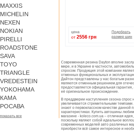
MAXXIS
MICHELIN
NEXEN
NOKIAN
цена
Подобрать
2556 грн
от
размер шин
PIRELLI
ROADSTONE
SAVA
Современная резина Dayton вполне заслу
TOYO
мире, и в Украине в частности, автомоби
спросом. Продукция этой компании являет
TRIANGLE
отменных функциональных и эксплуатацио
Дайтон представлены у нас богатым раз
VREDESTEIN
являются отменным решением для отечес
предоставляется официальная гарантия,
YOKOHAMA
её оригинальное происхождение.
КАМА
В преддверии наступления сезона спрос 
увеличивается стремительными темпами.
РОСАВА
знают о первоклассном качестве данной п
характеристиках. Купить автошины люби
показать все
магазине - koleco.com.ua – отличная идея
поскольку являют собой идеальное вопло
современных моделей авто различных маро
приобрести всё самое интересное и необ