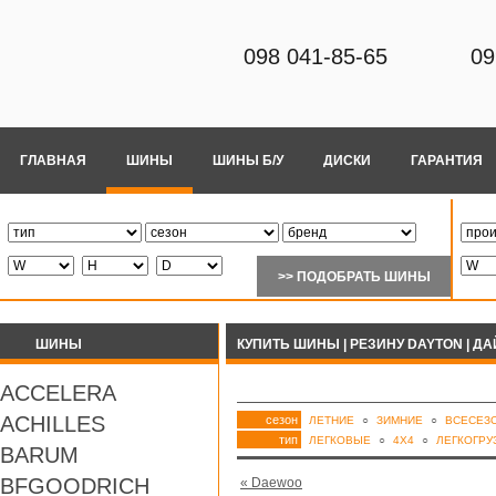
098 041-85-65
09
ГЛАВНАЯ
ШИНЫ
ШИНЫ Б/У
ДИСКИ
ГАРАНТИЯ
ШИНЫ
КУПИТЬ ШИНЫ | РЕЗИНУ DAYTON | Д
ACCELERA
ACHILLES
сезон
ЛЕТНИЕ
○
ЗИМНИЕ
○
ВСЕСЕЗ
тип
ЛЕГКОВЫЕ
○
4Х4
○
ЛЕГКОГР
BARUM
BFGOODRICH
« Daewoo