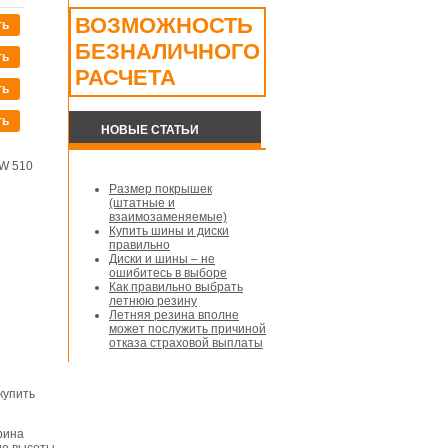
ВОЗМОЖНОСТЬ
ть
БЕЗНАЛИЧНОГО
ть
РАСЧЕТА
ть
ть
НОВЫЕ СТАТЬИ
Размер покрышек
(штатные и
взаимозаменяемые)
Купить шины и диски
правильно
Диски и шины – не
ошибитесь в выборе
Как правильно выбрать
летнюю резину
Летняя резина вполне
может послужить причиной
отказа страховой выплаты
купить
рина