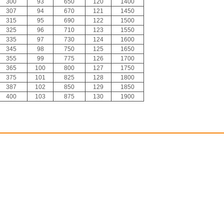
300
93
650
120
1400
307
94
670
121
1450
315
95
690
122
1500
325
96
710
123
1550
335
97
730
124
1600
345
98
750
125
1650
355
99
775
126
1700
365
100
800
127
1750
375
101
825
128
1800
387
102
850
129
1850
400
103
875
130
1900