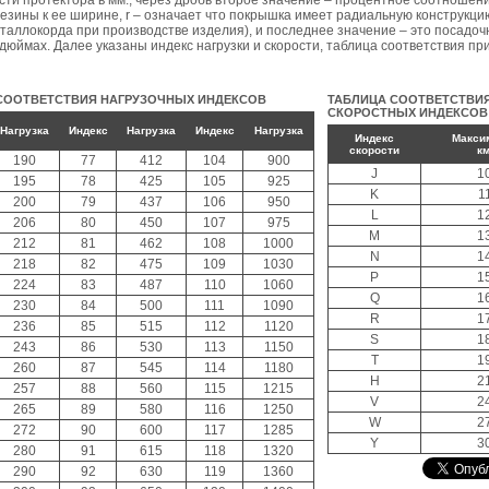
асти протектора в мм., через дробь второе значение – процентное соотношен
езины к ее ширине, r – означает что покрышка имеет радиальную конструкци
еталлокорда при производстве изделия), и последнее значение – это посадо
дюймах. Далее указаны индекс нагрузки и скорости, таблица соответствия пр
СООТВЕТСТВИЯ НАГРУЗОЧНЫХ ИНДЕКСОВ
ТАБЛИЦА СООТВЕТСТВИ
СКОРОСТНЫХ ИНДЕКСОВ
Нагрузка
Индекс
Нагрузка
Индекс
Нагрузка
Индекс
Макси
скорости
км
190
77
412
104
900
J
1
195
78
425
105
925
K
1
200
79
437
106
950
L
1
206
80
450
107
975
M
1
212
81
462
108
1000
N
1
218
82
475
109
1030
P
1
224
83
487
110
1060
Q
1
230
84
500
111
1090
R
1
236
85
515
112
1120
S
1
243
86
530
113
1150
T
1
260
87
545
114
1180
H
2
257
88
560
115
1215
V
2
265
89
580
116
1250
W
2
272
90
600
117
1285
Y
3
280
91
615
118
1320
290
92
630
119
1360