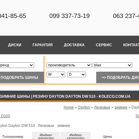
041-85-65
099 337-73-19
063 237-
ДИСКИ
ГАРАНТИЯ
ДОСТАВКА
СЕРВИС
КОНТАК
ЗИМНИЕ ШИНЫ | РЕЗИНУ DAYTON DAYTON DW 510 - KOLECO.COM.UA
Home
»
Dayton
»
Легковые
»
зимние
»
Day
n D320
To
yton Dayton DW 510 Легковые зимние
Индекс
Индекс
Типоразмер
Цена
нагрузки
скорости