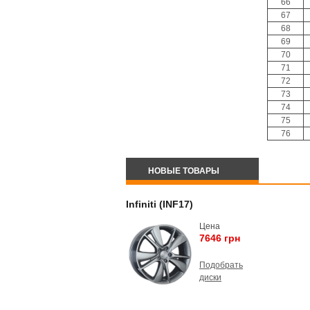
66
67
68
69
70
71
72
73
74
75
76
НОВЫЕ ТОВАРЫ
Infiniti (INF17)
Цена
7646 грн
Подобрать
диски