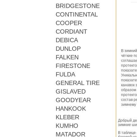
BRIDGESTONE
CONTINENTAL
COOPER
CORDIANT
DEBICA
DUNLOP
В зимний
чёткие п
FALKEN
соглашае
FIRESTONE
протект
показате
FULDA
Уникальн
показате
GENERAL TIRE
канавок 
образом 
GISLAVED
протекто
GOODYEAR
состав р
зимнему
HANKOOK
KLEBER
Добрый де
KUMHO
зимние ши
В таблице
MATADOR