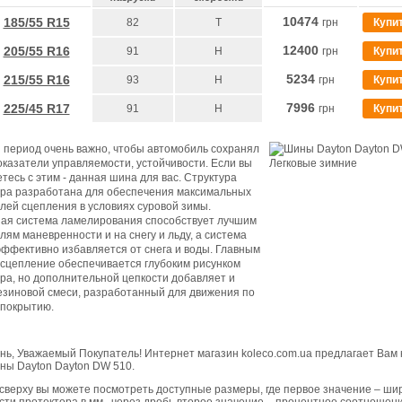
10474
185/55 R15
82
T
грн
Купи
12400
205/55 R16
91
H
грн
Купи
5234
215/55 R16
93
H
грн
Купи
7996
225/45 R17
91
H
грн
Купи
 период очень важно, чтобы автомобиль сохранял
оказатели управляемости, устойчивости. Если вы
тесь с этим - данная шина для вас. Структура
ора разработана для обеспечения максимальных
лей сцепления в условиях суровой зимы.
ая система ламелирования способствует лучшим
лям маневренности и на снегу и льду, а система
эффективно избавляется от снега и воды. Главным
сцепление обеспечивается глубоким рисунком
ра, но дополнительной цепкости добавляет и
езиновой смеси, разработанный для движения по
 покрытию.
нь, Уважаемый Покупатель! Интернет магазин koleco.com.ua предлагает Вам 
ны Dayton Dayton DW 510.
 сверху вы можете посмотреть доступные размеры, где первое значение – ши