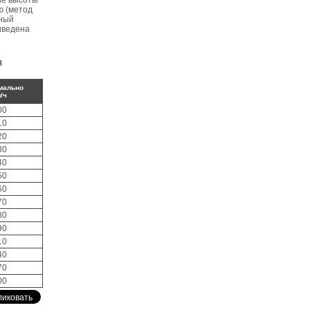
ие высоты
ю (метод
чный
иведена
Я
мально
/ч
00
10
20
30
40
50
60
70
80
90
10
40
70
00