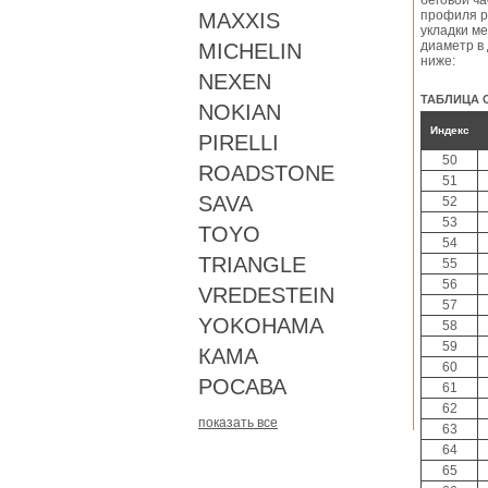
беговой ч
профиля р
MAXXIS
укладки м
диаметр в 
MICHELIN
ниже:
NEXEN
ТАБЛИЦА 
NOKIAN
Индекс
PIRELLI
50
ROADSTONE
51
SAVA
52
53
TOYO
54
TRIANGLE
55
56
VREDESTEIN
57
YOKOHAMA
58
59
КАМА
60
РОСАВА
61
62
показать все
63
64
65