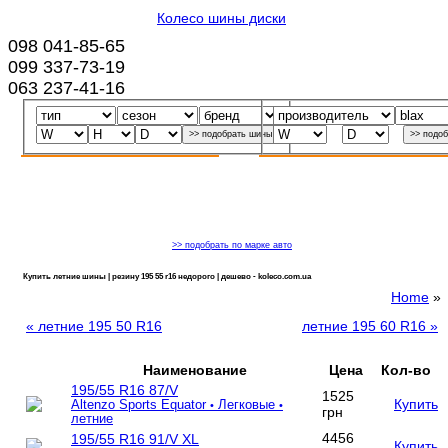
Колесо шины диски
098 041-85-65
099 337-73-19
063 237-41-16
>> подобрать по марке авто
Купить летние шины | резину 195 55 r16 недорого | дешево - koleco.com.ua
Home
»
« летние 195 50 R16
летние 195 60 R16 »
Наименование
Цена
Кол-во
195/55 R16 87/V
1525
Купить
Altenzo Sports Equator
Легковые
•
•
грн
летние
4456
195/55 R16 91/V XL
Купить