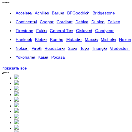
шины
Accelera
Achilles
Barum
BFGoodrich
Bridgestone
Continental
Cooper
Cordiant
Debica
Dunlop
Falken
Firestone
Fulda
General Tire
Gislaved
Goodyear
Hankook
Kleber
Kumho
Matador
Maxxis
Michelin
Nexen
Nokian
Pirelli
Roadstone
Sava
Toyo
Triangle
Vredestein
Yokohama
Кама
Росава
показать все
диски