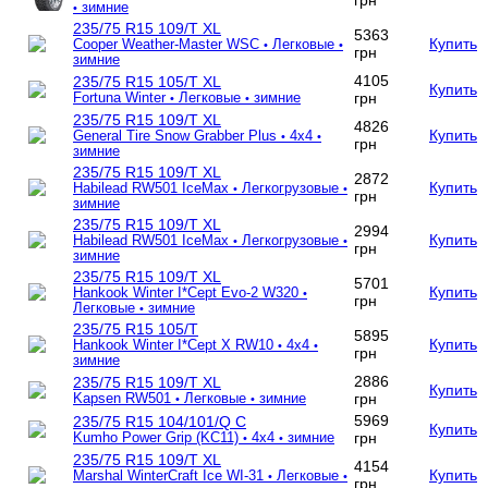
грн
зимние
•
235/75 R15 109/T XL
5363
Купить
Cooper Weather-Master WSC
Легковые
•
•
грн
зимние
4105
235/75 R15 105/T XL
Купить
грн
Fortuna Winter
Легковые
зимние
•
•
235/75 R15 109/T XL
4826
Купить
General Tire Snow Grabber Plus
4x4
•
•
грн
зимние
235/75 R15 109/T XL
2872
Купить
Habilead RW501 IceMax
Легкогрузовые
•
•
грн
зимние
235/75 R15 109/T XL
2994
Купить
Habilead RW501 IceMax
Легкогрузовые
•
•
грн
зимние
235/75 R15 109/T XL
5701
Купить
Hankook Winter I*Cept Evo-2 W320
•
грн
Легковые
зимние
•
235/75 R15 105/T
5895
Купить
Hankook Winter I*Cept X RW10
4x4
•
•
грн
зимние
2886
235/75 R15 109/T XL
Купить
грн
Kapsen RW501
Легковые
зимние
•
•
5969
235/75 R15 104/101/Q C
Купить
грн
Kumho Power Grip (KC11)
4x4
зимние
•
•
235/75 R15 109/T XL
4154
Купить
Marshal WinterCraft Ice WI-31
Легковые
•
•
грн