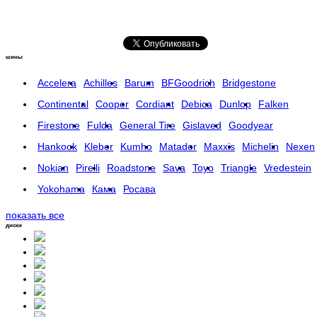
шины
Accelera
Achilles
Barum
BFGoodrich
Bridgestone
Continental
Cooper
Cordiant
Debica
Dunlop
Falken
Firestone
Fulda
General Tire
Gislaved
Goodyear
Hankook
Kleber
Kumho
Matador
Maxxis
Michelin
Nexen
Nokian
Pirelli
Roadstone
Sava
Toyo
Triangle
Vredestein
Yokohama
Кама
Росава
показать все
диски