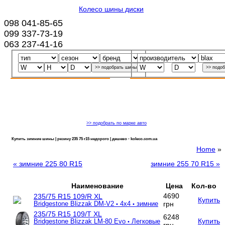
Колесо шины диски
098 041-85-65
099 337-73-19
063 237-41-16
>> подобрать по марке авто
Купить зимние шины | резину 235 75 r15 недорого | дешево - koleco.com.ua
Home
»
« зимние 225 80 R15
зимние 255 70 R15 »
Наименование
Цена
Кол-во
4690
235/75 R15 109/R XL
Купить
грн
Bridgestone Blizzak DM-V2
4x4
зимние
•
•
235/75 R15 109/T XL
6248
Купить
Bridgestone Blizzak LM-80 Evo
Легковые
•