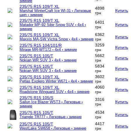
зимние
235/75 R15 109/T XL
4898
Купить
Marshal WinterCraft Ice WI-31
Легковые
•
грн
шип
зимние
•
235/75 R15 109/T XL
6401
Купить
Matador MP-92 Sibir Snow SUV
4x4
•
•
грн
зимние
6362
235/75 R15 109/T XL
Купить
грн
Maxxis MA-SW Victra Snow
4x4
зимние
•
•
3259
235/75 R15 104/101/R
Купить
грн
Mirage MR-WT172
4x4
зимние
•
•
5662
235/75 R15 105/T
Купить
грн
Nokian WR SUV 3
4x4
зимние
•
•
5834
235/75 R15 105/T
Купить
грн
Nokian WR SUV 3
4x4
зимние
•
•
3602
235/75 R15 109/T XL
Купить
грн
Petlas Explero Winter W671
4x4
зимние
•
•
4060
235/75 R15 109/T XL
Купить
грн
Roadstone Winguard SUV
4x4
зимние
•
•
235/75 R15 105/S
3316
Купить
Sailun Ice Blazer WST3
Легковые
•
•
грн
зимние
4534
235/75 R15 105/T
Купить
грн
Triangle TR777
Легковые
зимние
•
•
4417
235/75 R15 105/T
Купить
грн
WestLake SW658
Легковые
зимние
•
•